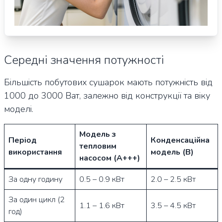
Середні значення потужності
Більшість побутових сушарок мають потужність від
1000 до 3000 Ват, залежно від конструкції та віку
моделі.
Модель з
Період
Конденсаційна
тепловим
використання
модель (B)
насосом (A+++)
За одну годину
0.5 – 0.9 кВт
2.0 – 2.5 кВт
За один цикл (2
1.1 – 1.6 кВт
3.5 – 4.5 кВт
год)