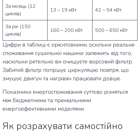
За місяць (12
13 – 19 кВт
42 – 54 кВт
циклів)
За рік (150
160 – 200 кВт
500 – 650 кВт
циклів)
Цифри в таблиці є орієнтовними, оскільки реальне
споживання сушильної машини залежить від того,
наскільки ретельно ви очищуєте ворсовий фільтр.
Забитий фільтр погіршує циркуляцію повітря, що
змушує двигун та нагрівач працювати довше.
Показники енергоспоживання суттєво різняться
між бюджетними та преміальними
енергоефективними моделями.
Як розрахувати самостійно