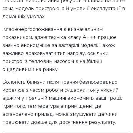
На обсяг використаних ресурсів впливає не лише
сама модель пристрою, а й умови її експлуатації в
домашніх умовах.
Клас енергоспоживання є визначальним
показником, адже техніка класу А+++ працює
значно економніше за застарілі моделі. Також
важливо враховувати тип нагріву, оскільки
пристрої з тепловим насосом є найбільш
ощадливими на ринку.
Вологість білизни після прання безпосередньо
корелює з часом роботи сушарки, тому якісний
віджим у пральній машині економить ваші гроші.
Крім того, температура в приміщенні, де
встановлено прилад, може змушувати датчики
працювати довше для досягнення результату.