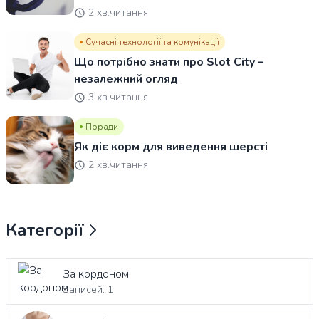
2 хв.читання
Сучасні технології та комунікації
Що потрібно знати про Slot City –
незалежний огляд
3 хв.читання
Поради
Як діє корм для виведення шерсті
2 хв.читання
Категорії
За кордоном
Записей: 1