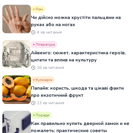
Різні
Чи дійсно можна хрустіти пальцями на
руках або на ногах
4 хв.читання
Література
Айвенго: сюжет, характеристика героїв,
цитати та вплив на культуру
16 хв.читання
Кулінарія
Папайя: користь, шкода та цікаві факти
про екзотичний фрукт
13 хв.читання
Поради
Как правильно купить дверной замок и не
пожалеть: практические советы