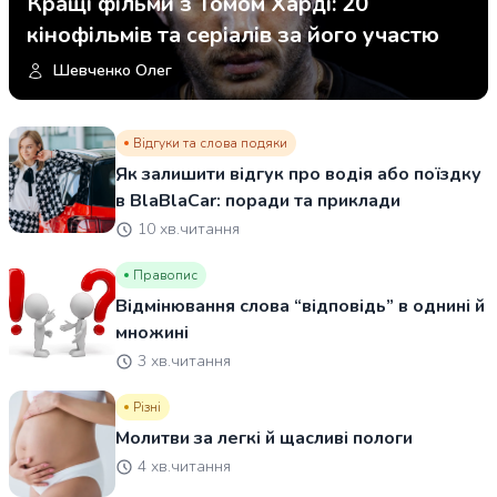
Кращі фільми з Томом Харді: 20
кінофільмів та серіалів за його участю
Шевченко Олег
Відгуки та слова подяки
Як залишити відгук про водія або поїздку
в BlaBlaCar: поради та приклади
10 хв.читання
Правопис
Відмінювання слова “відповідь” в однині й
множині
3 хв.читання
Різні
Молитви за легкі й щасливі пологи
4 хв.читання