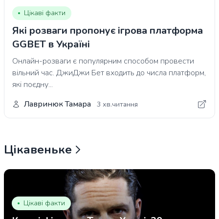
Цікаві факти
Які розваги пропонує ігрова платформа
GGBET в Україні
Онлайн-розваги є популярним способом провести
вільний час. ДжиДжи Бет входить до числа платформ,
які поєдну...
Лавринюк Тамара
3 хв.читання
Цікавеньке
Цікаві факти