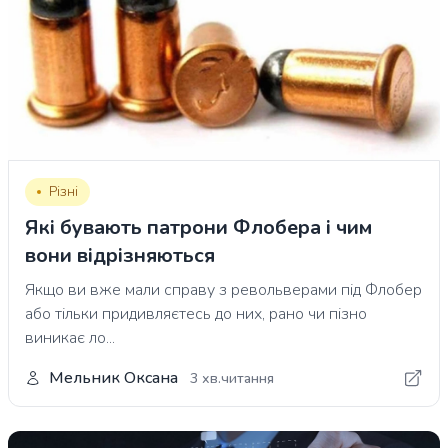
Різні
Які бувають патрони Флобера і чим
вони відрізняються
Якщо ви вже мали справу з револьверами під Флобер
або тільки придивляєтесь до них, рано чи пізно
виникає ло...
Мельник Оксана
3 хв.читання