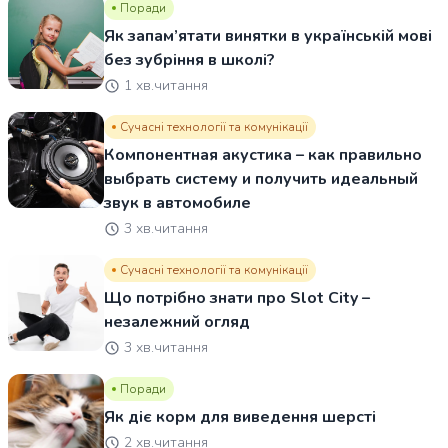
Поради
Як запам’ятати винятки в українській мові
без зубріння в школі?
1 хв.читання
Сучасні технології та комунікації
Компонентная акустика – как правильно
выбрать систему и получить идеальный
звук в автомобиле
3 хв.читання
Сучасні технології та комунікації
Що потрібно знати про Slot City –
незалежний огляд
3 хв.читання
Поради
Як діє корм для виведення шерсті
2 хв.читання