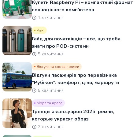
Купити Raspberry Pi – компактний формат
повноцінного комп’ютера
1 хв.читання
Різні
Гайд для початківців – все, що треба
знати про POD-системи
5 хв.читання
Відгуки та слова подяки
Відгуки пасажирів про перевізника
“Рубікон”: комфорт, ціни, маршрути
5 хв.читання
Мода та краса
Тренды аксессуаров 2025: ремни,
которые украсят образ
2 хв.читання