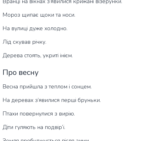
Вранці на вікнах з’явилися крижані візерунки.
Мороз щипає щоки та носи.
На вулиці дуже холодно.
Лід скував річку.
Дерева стоять, укриті інієм.
Про весну
Весна прийшла з теплом і сонцем.
На деревах з’явилися перші бруньки.
Птахи повернулися з вирію.
Діти гуляють на подвір’ї.
Земля пробуджується після зими.