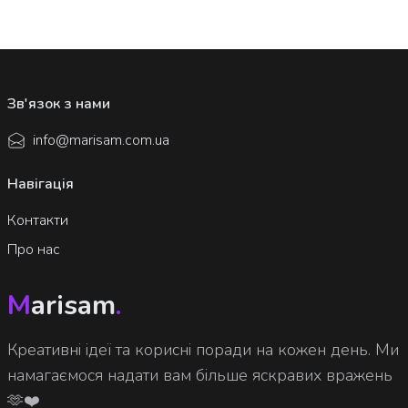
Зв'язок з нами
info@marisam.com.ua
Навігація
Контакти
Про нас
M
arisam
.
Креативні ідеї та корисні поради на кожен день. Ми
намагаємося надати вам більше яскравих вражень
🫶❤️