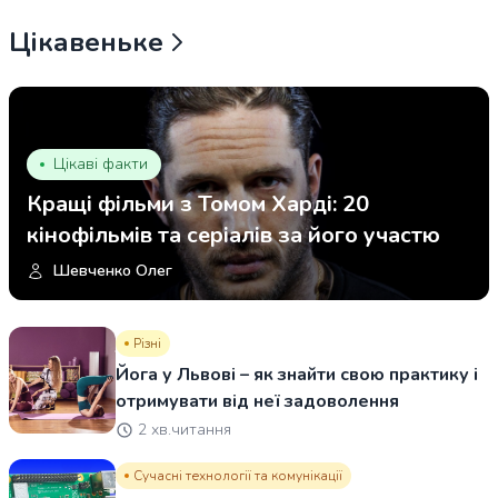
Цікавеньке
Цікаві факти
Кращі фільми з Томом Харді: 20
кінофільмів та серіалів за його участю
Шевченко Олег
Різні
Йога у Львові – як знайти свою практику і
отримувати від неї задоволення
2 хв.читання
Сучасні технології та комунікації