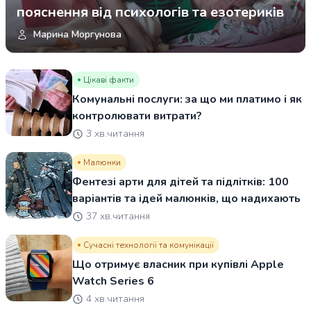
пояснення від психологів та езотериків
Марина Моргунова
Цікаві факти
Комунальні послуги: за що ми платимо і як
контролювати витрати?
3 хв.читання
Малюнки
Фентезі арти для дітей та підлітків: 100
варіантів та ідей малюнків, що надихають
37 хв.читання
Сучасні технології та комунікації
Що отримує власник при купівлі Apple
Watch Series 6
4 хв.читання