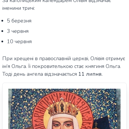
За католицьким календарем Олівія відзначає
іменини тричі:
5 березня
3 червня
10 червня
При хрещені в православній церкві, Олівія отримує
ім’я Ольга. Її покровителькою стає княгиня Ольга.
Тоді день ангела відзначається
11 липня.