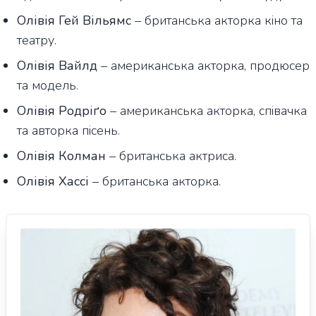
Олівія Гей Вільямс
– британська акторка кіно та
театру.
Олівія Вайлд
– американська акторка, продюсер
та модель.
Олівія Родріґо
– американська акторка, співачка
та авторка пісень.
Олівія Колман
– британська актриса.
Олівія Хассі
– британська акторка.