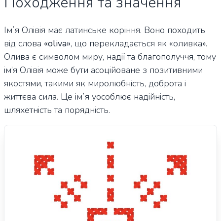
Походження та значення
Імʼя Олівія має латинське коріння. Воно походить
від слова
«oliva»
, що перекладається як «оливка».
Олива є символом миру, надії та благополуччя, тому
ім’я Олівія може бути асоційоване з позитивними
якостями, такими як миролюбність, доброта і
життєва сила. Це імʼя уособлює надійність,
шляхетність та порядність.