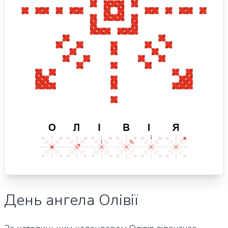
День ангела Олівії