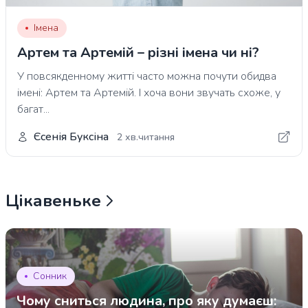
Імена
Артем та Артемій – різні імена чи ні?
У повсякденному житті часто можна почути обидва
імені: Артем та Артемій. І хоча вони звучать схоже, у
багат...
Єсенія Буксіна
2 хв.читання
Цікавеньке
Сонник
Чому сниться людина, про яку думаєш: