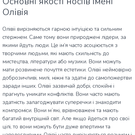
Основні якості носіїв імені
Олівія
Олівії вирізняються гарною інтуїцією та сильним
стержнем. Саме тому вони природжені лідери, за
якими йдуть люди. Це ім’я часто асоціюється з
творчими людьми, які мають схильність до
мистецтва, літератури або музики. Вони можуть
мати розвинене почуття естетики. Олівії неймовірно
доброзичливі, милі, ніжні та здатні до самопожертви
заради інших. Олівії зазвичай добрі, спокійні і
прагнуть уникати конфліктів. Вони часто мають
здатність залагоджувати суперечки і знаходити
компроміси. Вони мʼякі, врівноважені та мають
багатий внутрішній світ. Але якщо йдеться про свої
цілі, то вони можуть бути дуже впертими та
наполегливими. Олівії часто вирізняються розумом і