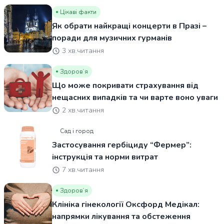
Цікаві факти
Як обрати найкращі концерти в Празі –
поради для музичних гурманів
3 хв.читання
Здоровʼя
Що може покривати страхування від
нещасних випадків та чи варте воно уваги
2 хв.читання
Сад і город
Застосування гербіциду “Фермер”:
інструкція та норми витрат
7 хв.читання
Здоровʼя
Клініка гінекології Оксфорд Медікал:
напрямки лікування та обстеження