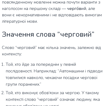
повсякденному мовленні можна почути варіанти з
наголосом на першому складі —
черго́вий
, але
вони є ненормативними і не відповідають вимогам
літературної мови.
Значення слова “черговий”
Слово “черговий” має кілька значень, залежно від
контексту:
Той, хто йде за попереднім у певній
послідовності. Наприклад: “Автомашини і підводи
товпилися навколо, чекаючи посадки чергової
групи поранених.”
Той, хто виконує обов’язки за чергою. У такому
контексті слово “черговий” означає людину, яка
виконує обов’язки на черзі,