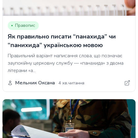
Правопис
Як правильно писати “панахида” чи
“панихида” українською мовою
Правильний варіант написання слова, що позначає
заупокійну церковну службу — «панахида» з двома
літерами «а...
Мельник Оксана
4 хв.читання