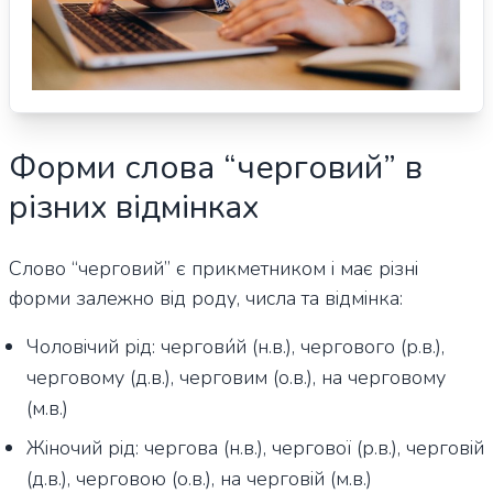
Форми слова “черговий” в
різних відмінках
Слово “черговий” є прикметником і має різні
форми залежно від роду, числа та відмінка:
Чоловічий рід: чергови́й (н.в.), чергового (р.в.),
черговому (д.в.), черговим (о.в.), на черговому
(м.в.)
Жіночий рід: чергова (н.в.), чергової (р.в.), черговій
(д.в.), черговою (о.в.), на черговій (м.в.)