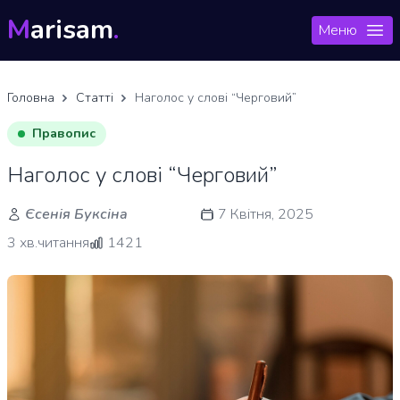
M
arisam
.
Меню
Головна
Статті
Наголос у слові “Черговий”
Правопис
Наголос у слові “Черговий”
Єсенія Буксіна
7 Квітня, 2025
3 хв.читання
1421