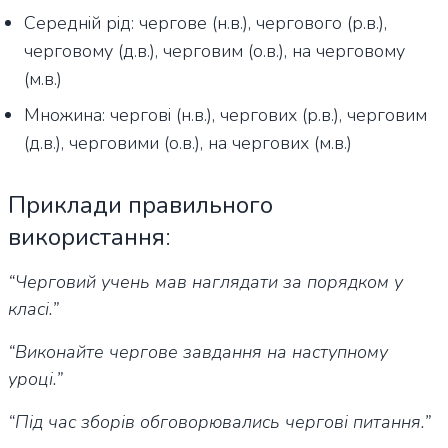
Середній рід: чергове (н.в.), чергового (р.в.),
черговому (д.в.), черговим (о.в.), на черговому
(м.в.)
Множина: чергові (н.в.), чергових (р.в.), черговим
(д.в.), черговими (о.в.), на чергових (м.в.)
Приклади правильного
використання
:
“Черговий учень мав наглядати за порядком у
класі.”
“Виконайте чергове завдання на наступному
уроці.”
“Під час зборів обговорювались чергові питання.”