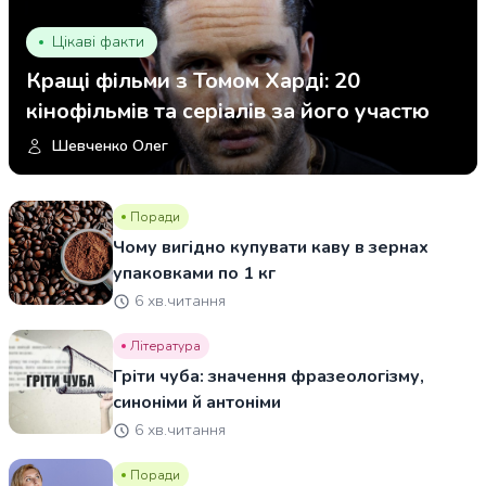
Цікаві факти
Кращі фільми з Томом Харді: 20
кінофільмів та серіалів за його участю
Шевченко Олег
Поради
Чому вигідно купувати каву в зернах
упаковками по 1 кг
6 хв.читання
Література
Гріти чуба: значення фразеологізму,
синоніми й антоніми
6 хв.читання
Поради