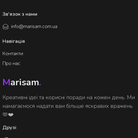
Зв'язок з нами
info@marisam.com.ua
Навігація
Контакти
Про нас
M
arisam
.
Креативні ідеї та корисні поради на кожен день. Ми
намагаємося надати вам більше яскравих вражень
🫶❤️
Друзі