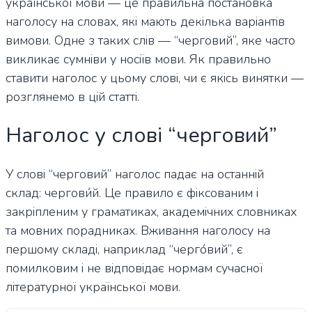
української мови — це правильна постановка
наголосу на словах, які мають декілька варіантів
вимови. Одне з таких слів — “черговий”, яке часто
викликає сумніви у носіїв мови. Як правильно
ставити наголос у цьому слові, чи є якісь винятки —
розглянемо в цій статті.
Наголос у слові “черговий”
У слові “черговий” наголос падає на останній
склад: чергови́й. Це правило є фіксованим і
закріпленим у граматиках, академічних словниках
та мовних порадниках. Вживання наголосу на
першому складі, наприклад “черго́вий”, є
помилковим і не відповідає нормам сучасної
літературної української мови.