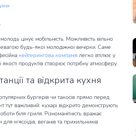
кухня
у
молодь цінує мобільність. Можливість вільно
евагою будь-якої молодіжної вечірки. Саме
фесійна
кейтерингова компанія
легко втілює у
ї якості продуктів створює потрібну атмосферу.
танції та відкрита кухня
пулярних бургерів чи такосів прямо перед
кт тут важливий: кухарі відкрито демонструють
оботи біля гриля. Різноманітність вражає
 для м’ясоїдів, веганів та прихильників