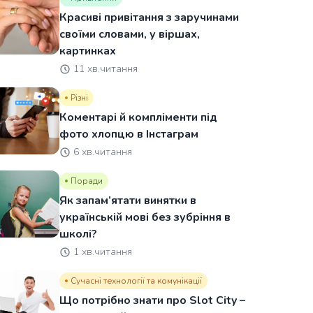
Красиві привітання з заручинами
своїми словами, у віршах,
картинках
11 хв.читання
Різні
Коментарі й компліменти під
фото хлопцю в Інстаграм
6 хв.читання
Поради
Як запам’ятати винятки в
українській мові без зубріння в
школі?
1 хв.читання
Сучасні технології та комунікації
Що потрібно знати про Slot City –