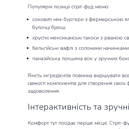
Популярні позиції стріт-фуд меню:
соковиті міні-бургери з фермерською 
булочці бріош;
хрусткі мексиканські такоси з рваною с
бельгійські вафлі з солоними начинками
паназійська локшина вок у зручних бокс
Якість інгредієнтів повинна вирішувати вс
свіжості компонентів для створення своїх 
задоволення.
Інтерактивність та зручн
Комфорт тут посідає перше місце. Стріт-ф