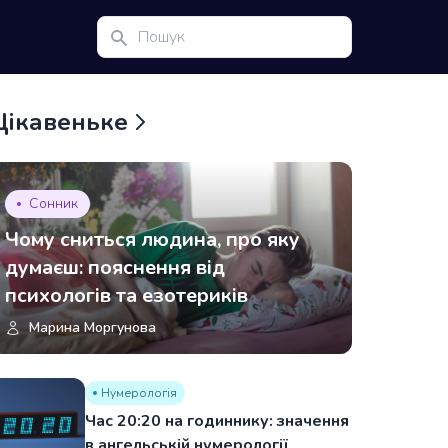
Цікавеньке
Сонник
Чому сниться людина, про яку
думаєш: пояснення від
психологів та езотериків
Марина Моргунова
Нумерологія
Час 20:20 на годиннику: значення
в ангельській нумерології