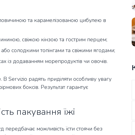
яловичиною та карамелізованою цибулею в
вининою, свіжою кінзою та гострим перцем;
 або солодкими топінгами та свіжими ягодами;
ах із додаванням морепродуктів чи овочів.
е. В Servizio радять приділяти особливу увагу
фірмових боксів. Результат гарантує
ість пакування їжі
уд передбачає можливість їсти стоячи без