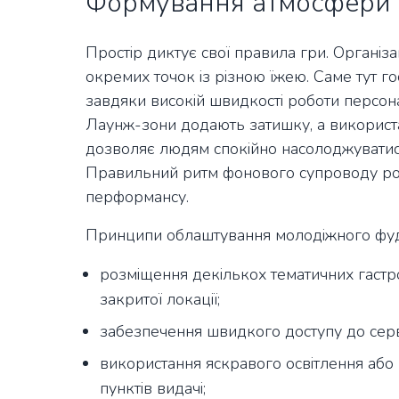
Формування атмосфери 
Простір диктує свої правила гри. Організ
окремих точок із різною їжею. Саме тут г
завдяки високій швидкості роботи персон
Лаунж-зони додають затишку, а використа
дозволяє людям спокійно насолоджувати
Правильний ритм фонового супроводу роб
перформансу.
Принципи облаштування молодіжного фуд
розміщення декількох тематичних гастро
закритої локації;
забезпечення швидкого доступу до сервет
використання яскравого освітлення або
пунктів видачі;