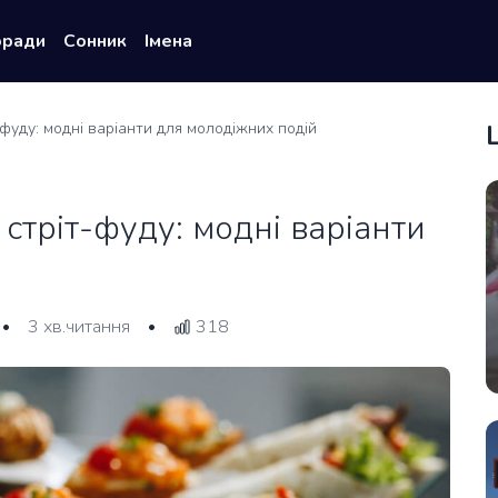
оради
Сонник
Імена
фуду: модні варіанти для молодіжних подій
стріт-фуду: модні варіанти
3 хв.читання
318
•
•