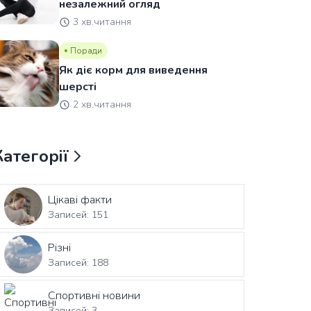
незалежний огляд
3 хв.читання
Поради
Як діє корм для виведення
шерсті
2 хв.читання
Категорії
Цікаві факти
Записей: 151
Різні
Записей: 188
Спортивні новини
Записей: 3