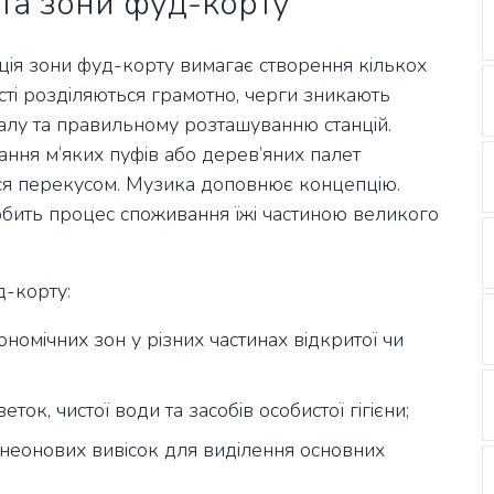
та зони фуд-корту
ація зони фуд-корту вимагає створення кількох
ості розділяються грамотно, черги зникають
алу та правильному розташуванню станцій.
ння м’яких пуфів або дерев’яних палет
ся перекусом. Музика доповнює концепцію.
ить процес споживання їжі частиною великого
-корту:
номічних зон у різних частинах відкритої чи
ок, чистої води та засобів особистої гігієни;
 неонових вивісок для виділення основних