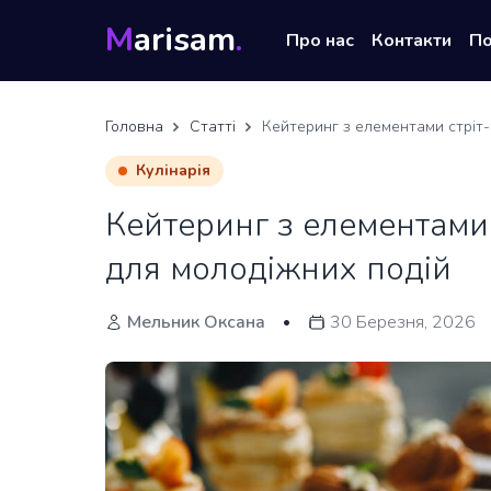
M
arisam
.
Про нас
Контакти
П
Головна
Статті
Кейтеринг з елементами стріт-
Кулінарія
Кейтеринг з елементами 
для молодіжних подій
Мельник Оксана
30 Березня, 2026
•