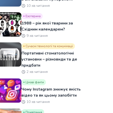
10 хв.читання
Езотерика
1988 – рік якої тварини за
Східним календарем?
9 хв.читання
Сучасні технології та комунікації
Портативні стоматологічні
установки – різновиди та де
придбати
2 хв.читання
Цікаві факти
Чому Instagram знижує якість
відео та як цьому запобігти
10 хв.читання
Привітання