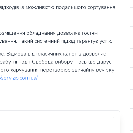
відходів із можливістю подальшого сортування
розміщення обладнання дозволяє гостям
кування. Такий системний підхід гарантує успіх.
ає. Відмова від класичних канонів дозволяє
абутні події. Свобода вибору – ось що дарує
зного харчування перетворює звичайну вечірку
//servizio.com.ua/