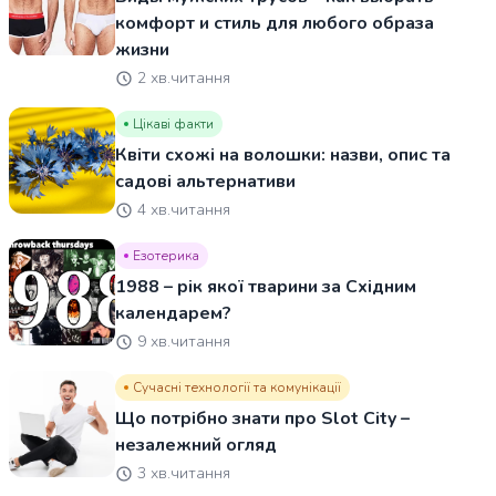
комфорт и стиль для любого образа
жизни
2 хв.читання
Цікаві факти
Квіти схожі на волошки: назви, опис та
садові альтернативи
4 хв.читання
Езотерика
1988 – рік якої тварини за Східним
календарем?
9 хв.читання
Сучасні технології та комунікації
Що потрібно знати про Slot City –
незалежний огляд
3 хв.читання