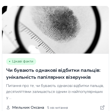
Цікаві факти
Чи бувають однакові відбитки пальців:
унікальність папілярних візерунків
Питання про те, чи бувають однакові відбитки пальців,
десятиліттями залишається одним із найпопулярніших
у ...
Мельник Оксана
5 хв.читання