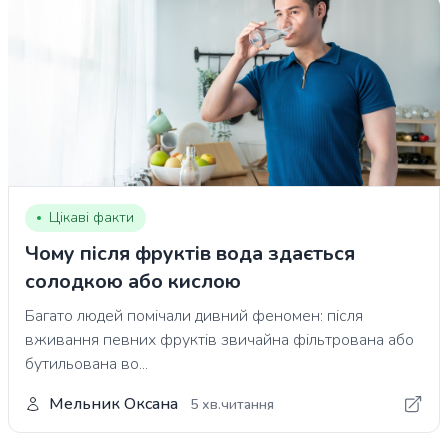
Цікаві факти
Чому після фруктів вода здається
солодкою або кислою
Багато людей помічали дивний феномен: після
вживання певних фруктів звичайна фільтрована або
бутильована во...
Мельник Оксана
5 хв.читання