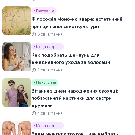
Езотерика
Філософія Моно-но аваре: естетичний
принцип японської культури
6 хв.читання
Мода та краса
Как подобрать шампунь для
ежедневного ухода за волосами
2 хв.читання
Привітання
Вітання з днем народження своячці:
побажання й картинки для сестри
дружини
4 хв.читання
Мода та краса
Виды мужских трусов – как выбрать