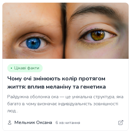
Цікаві факти
Чому очі змінюють колір протягом
життя: вплив меланіну та генетика
Райдужна оболонка ока — це унікальна структура, яка
багато в чому визначає індивідуальність зовнішності
люд...
Мельник Оксана
6 хв.читання