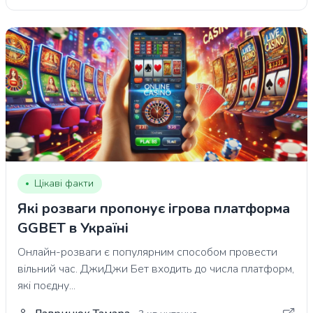
Цікаві факти
Які розваги пропонує ігрова платформа
GGBET в Україні
Онлайн-розваги є популярним способом провести
вільний час. ДжиДжи Бет входить до числа платформ,
які поєдну...