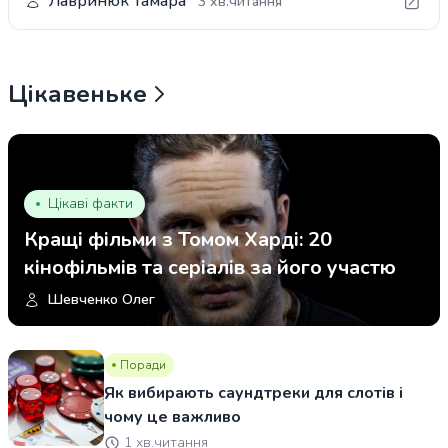
Лавринюк Тамара
3 хв.читання
Цікавеньке
Цікаві факти
Кращі фільми з Томом Харді: 20
кінофільмів та серіалів за його участю
Шевченко Олег
Поради
Як вибирають саундтреки для слотів і
чому це важливо
1 хв.читання