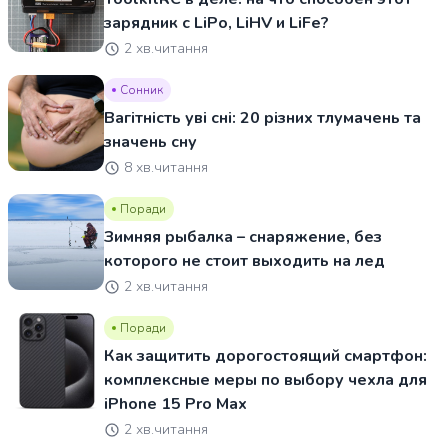
зарядник с LiPo, LiHV и LiFe?
2 хв.читання
Сонник
Вагітність уві сні: 20 різних тлумачень та
значень сну
8 хв.читання
Поради
Зимняя рыбалка – снаряжение, без
которого не стоит выходить на лед
2 хв.читання
Поради
Как защитить дорогостоящий смартфон:
комплексные меры по выбору чехла для
iPhone 15 Pro Max
2 хв.читання