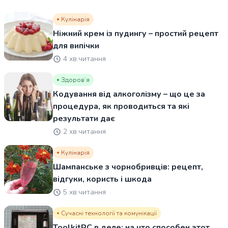
Кулінарія
Ніжний крем із пудингу – простий рецепт
для випічки
4 хв.читання
Здоровʼя
Кодування від алкоголізму – що це за
процедура, як проводиться та які
результати дає
2 хв.читання
Кулінарія
Шампанське з чорнобривців: рецепт,
відгуки, користь і шкода
5 хв.читання
Сучасні технології та комунікації
ToolkitRC в деле: на что способен этот