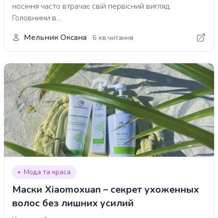
носіння часто втрачає свій первісний вигляд.
Головними в...
Мельник Оксана
6 хв.читання
Мода та краса
Маски Xiaomoxuan – секрет ухоженных
волос без лишних усилий