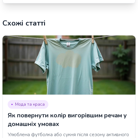
Схожі статті
Мода та краса
Як повернути колір вигорівшим речам у
домашніх умовах
Улюблена футболка або сукня після сезону активного