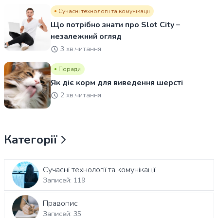
Сучасні технології та комунікації
Що потрібно знати про Slot City –
незалежний огляд
3 хв.читання
Поради
Як діє корм для виведення шерсті
2 хв.читання
Категорії
Сучасні технології та комунікації
Записей: 119
Правопис
Записей: 35