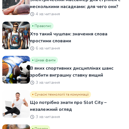
несколькими насадками: для чего они?
4 хв.читання
Правопис
Хто такий чушпан: значення слова
простими словами
6 хв.читання
Цікаві факти
В яких спортивних дисциплінах шанс
зробити виграшну ставку вищий
3 хв.читання
Сучасні технології та комунікації
Що потрібно знати про Slot City –
незалежний огляд
3 хв.читання
Поради