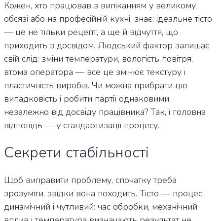
Кожен, хто працював з випіканням у великому
обсязі або на професійній кухні, знає: ідеальне тісто
— це не тільки рецепт, а ще й відчуття, що
приходить з досвідом. Людський фактор залишає
свій слід: зміни температури, вологість повітря,
втома оператора — все це змінює текстуру і
пластичність виробів. Чи можна прибрати цю
випадковість і робити партії однаковими,
незалежно від досвіду працівника? Так, і головна
відповідь — у стандартизації процесу.
Секрети стабільності
Щоб виправити проблему, спочатку треба
зрозуміти, звідки вона походить. Тісто — процес
динамічний і чутливий: час обробки, механічний
вплив і температура визначають результат не