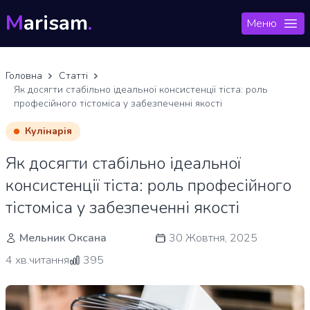
M
arisam
.
Меню
Головна
Статті
Як досягти стабільно ідеальної консистенції тіста: роль
професійного тістоміса у забезпеченні якості
Кулінарія
Як досягти стабільно ідеальної
консистенції тіста: роль професійного
тістоміса у забезпеченні якості
Мельник Оксана
30 Жовтня, 2025
4 хв.читання
395