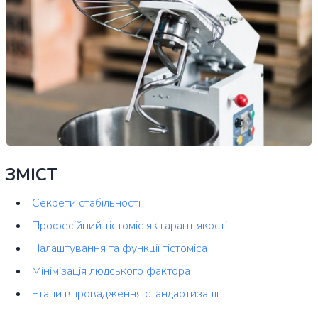
ЗМІСТ
Секрети стабільності
Професійний тістоміс як гарант якості
Налаштування та функції тістоміса
Мінімізація людського фактора
Етапи впровадження стандартизації