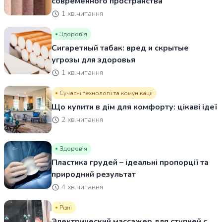
современного пространства
1 хв.читання
Здоровʼя
Сигаретный табак: вред и скрытые
угрозы для здоровья
1 хв.читання
Сучасні технології та комунікації
Що купити в дім для комфорту: цікаві ідеї
2 хв.читання
Здоровʼя
Пластика грудей – ідеальні пропорції та
природний результат
4 хв.читання
Різні
Электрический массажер для ступней с