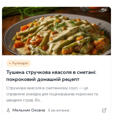
Кулінарія
Тушена стручкова квасоля в сметані:
покроковий домашній рецепт
Стручкова квасоля в сметанному соусі — це
справжня знахідка для поціновувачів корисних та
швидких страв. Во...
Мельник Оксана
5 хв.читання