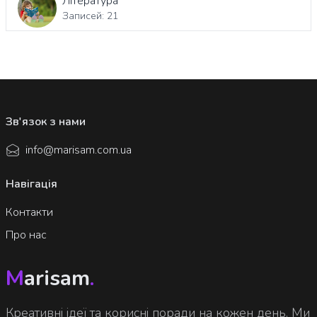
Література
Записей: 21
Зв'язок з нами
info@marisam.com.ua
Навігація
Контакти
Про нас
M
arisam
.
Креативні ідеї та корисні поради на кожен день. Ми