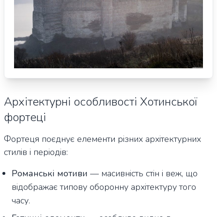
Архітектурні особливості Хотинської
фортеці
Фортеця поєднує елементи різних архітектурних
стилів і періодів:
Романські мотиви
— масивність стін і веж, що
відображає типову оборонну архітектуру того
часу.