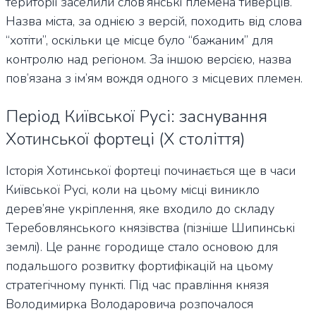
території заселили слов’янські племена тиверців.
Назва міста, за однією з версій, походить від слова
“хотіти”, оскільки це місце було “бажаним” для
контролю над регіоном. За іншою версією, назва
пов’язана з ім’ям вождя одного з місцевих племен.
Період Київської Русі: заснування
Хотинської фортеці (Х століття)
Історія Хотинської фортеці починається ще в часи
Київської Русі, коли на цьому місці виникло
дерев’яне укріплення, яке входило до складу
Теребовлянського князівства (пізніше Шипинські
землі). Це раннє городище стало основою для
подальшого розвитку фортифікацій на цьому
стратегічному пункті. Під час правління князя
Володимирка Володаровича розпочалося