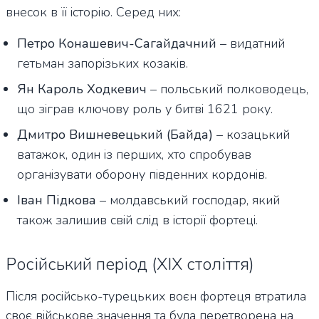
внесок в її історію. Серед них:
Петро Конашевич-Сагайдачний
– видатний
гетьман запорізьких козаків.
Ян Кароль Ходкевич
– польський полководець,
що зіграв ключову роль у битві 1621 року.
Дмитро Вишневецький (Байда)
– козацький
ватажок, один із перших, хто спробував
організувати оборону південних кордонів.
Іван Підкова
– молдавський господар, який
також залишив свій слід в історії фортеці.
Російський період (XIX століття)
Після російсько-турецьких воєн фортеця втратила
своє військове значення та була перетворена на