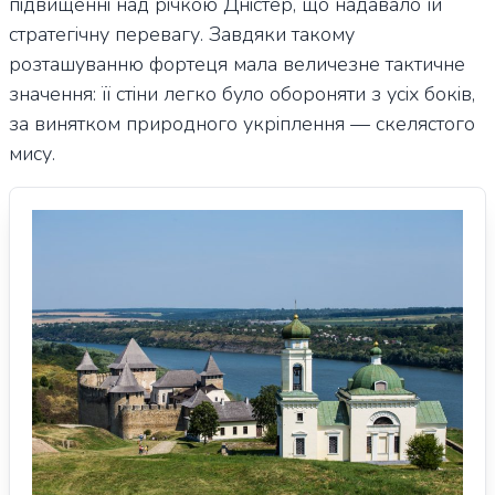
підвищенні над річкою Дністер, що надавало їй
стратегічну перевагу. Завдяки такому
розташуванню фортеця мала величезне тактичне
значення: її стіни легко було обороняти з усіх боків,
за винятком природного укріплення — скелястого
мису.