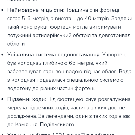
Неймовірна міць стін:
Товщина стін фортеці
сягає 5-6 метрів, а висота – до 40 метрів. Завдяки
такій конструкції фортеця могла витримувати
потужний артилерійський обстріл та довготривалі
облоги.
Унікальна система водопостачання:
У фортеці
був колодязь глибиною 65 метрів, який
забезпечував гарнізон водою під час облог. Вода
з колодязя подавалася спеціальною системою
водогону до різних частин фортеці.
Підземні ходи:
Під фортецею існує розгалужена
мережа підземних ходів, частина з яких досі не
досліджена. За легендами, один з таких ходів вів
до Кам’янця-Подільського.