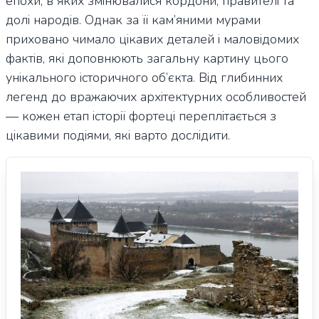
епохи, в яких змінювалися кордони, правителі та
долі народів. Однак за її кам’яними мурами
приховано чимало цікавих деталей і маловідомих
фактів, які доповнюють загальну картину цього
унікального історичного об’єкта. Від глибинних
легенд до вражаючих архітектурних особливостей
— кожен етап історії фортеці переплітається з
цікавими подіями, які варто дослідити.