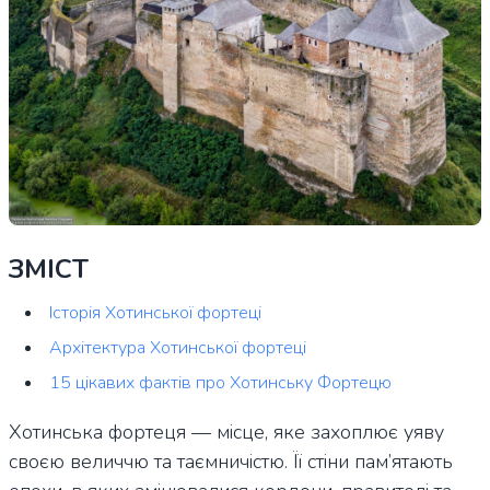
ЗМІСТ
Історія Хотинської фортеці
Архітектура Хотинської фортеці
15 цікавих фактів про Хотинську Фортецю
Хотинська фортеця — місце, яке захоплює уяву
своєю величчю та таємничістю. Її стіни пам’ятають