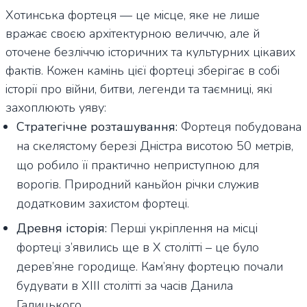
Хотинська фортеця — це місце, яке не лише
вражає своєю архітектурною величчю, але й
оточене безліччю історичних та культурних цікавих
фактів. Кожен камінь цієї фортеці зберігає в собі
історії про війни, битви, легенди та таємниці, які
захоплюють уяву:
Стратегічне розташування:
Фортеця побудована
на скелястому березі Дністра висотою 50 метрів,
що робило її практично неприступною для
ворогів. Природний каньйон річки служив
додатковим захистом фортеці.
Древня історія:
Перші укріплення на місці
фортеці з’явились ще в X столітті – це було
дерев’яне городище. Кам’яну фортецю почали
будувати в XIII столітті за часів Данила
Галицького.