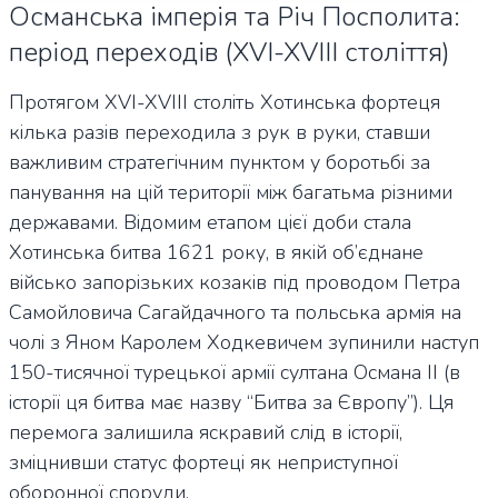
Османська імперія та Річ Посполита:
період переходів (XVI-XVIII століття)
Протягом XVI-XVIII століть Хотинська фортеця
кілька разів переходила з рук в руки, ставши
важливим стратегічним пунктом у боротьбі за
панування на цій території між багатьма різними
державами. Відомим етапом цієї доби стала
Хотинська битва 1621 року, в якій об’єднане
військо запорізьких козаків під проводом Петра
Самойловича Сагайдачного та польська армія на
чолі з Яном Каролем Ходкевичем зупинили наступ
150-тисячної турецької армії султана Османа II (в
історії ця битва має назву “Битва за Європу”). Ця
перемога залишила яскравий слід в історії,
зміцнивши статус фортеці як неприступної
оборонної споруди.