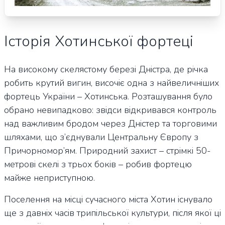
Історія Хотинської фортеці
На високому скелястому березі Дністра, де річка
робить крутий вигин, височіє одна з найвеличніших
фортець України – Хотинська. Розташування було
обрано невипадково: звідси відкривався контроль
над важливим бродом через Дністер та торговими
шляхами, що з’єднували Центральну Європу з
Причорномор’ям. Природний захист – стрімкі 50-
метрові скелі з трьох боків – робив фортецю
майже неприступною.
Поселення на місці сучасного міста Хотин існувало
ще з давніх часів трипільської культури, після якої ці