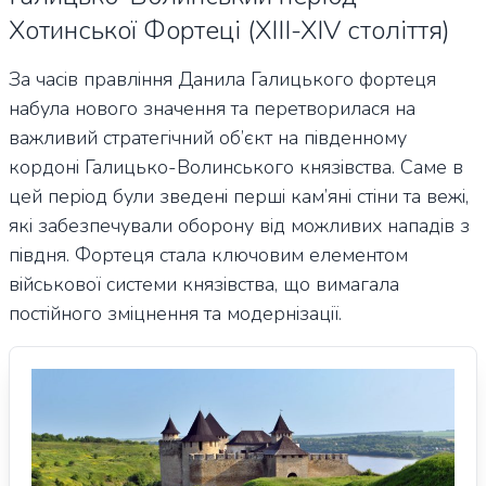
Хотинської Фортеці (XIII-XIV століття)
За часів правління Данила Галицького фортеця
набула нового значення та перетворилася на
важливий стратегічний об’єкт на південному
кордоні Галицько-Волинського князівства. Саме в
цей період були зведені перші кам’яні стіни та вежі,
які забезпечували оборону від можливих нападів з
півдня. Фортеця стала ключовим елементом
військової системи князівства, що вимагала
постійного зміцнення та модернізації.