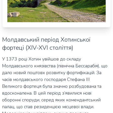
Молдавський період Хотинської
фортеці (XIV-XVI століття)
У 1373 році Хотин увійшов до складу
Молдавського князівства (північна Бессарабія), що
дало новий поштовх розвитку фортифікацій. За
часів молдавського господаря Стефана III
Великого фортеця була значно розбудована та
вдосконалена. В цей період з’явилися нові
оборонні споруди, серед яких комендантський
палац, що став резиденцією місцевої влади.