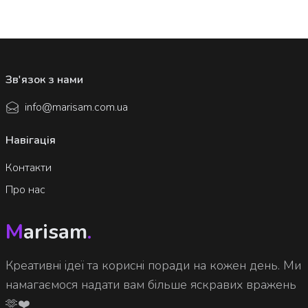
Зв'язок з нами
info@marisam.com.ua
Навігація
Контакти
Про нас
M
arisam
.
Креативні ідеї та корисні поради на кожен день. Ми
намагаємося надати вам більше яскравих вражень
🫶❤️