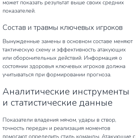
может показать результат выше своих средних
показателей.
Состав и травмы ключевых игроков
Вынужденные замены в основном составе меняют
тактическую схему и эффективность атакующих
или оборонительных действий. Информация о
состоянии здоровья ключевых игроков должна
учитываться при формировании прогноза.
Аналитические инструменты
и статистические данные
Показатели владения мячом, удары в створ,
точность передач и реализация моментов
помогают определить стиль команды. Атакующие с