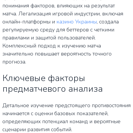
понимания факторов, влияющих на результат
матча. Легализация игровой индустрии, включая
онлайн-платформы и
казино Украины
, создала
регулируемую среду для беттеров с четкими
правилами и защитой пользователей.
Комплексный подход к изучению матча
значительно повышает вероятность точного
прогноза.
Ключевые факторы
предматчевого анализа
Детальное изучение предстоящего противостояния
начинается с оценки базовых показателей,
определяющих потенциал команд и вероятные
сценарии развития событий.