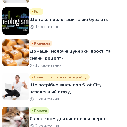
Різні
Що таке неологізми та які бувають
14 хв.читання
Кулінарія
Домашні молочні цукерки: прості та
смачні рецепти
13 хв.читання
Сучасні технології та комунікації
Що потрібно знати про Slot City –
незалежний огляд
3 хв.читання
Поради
Як діє корм для виведення шерсті
2 хв.читання