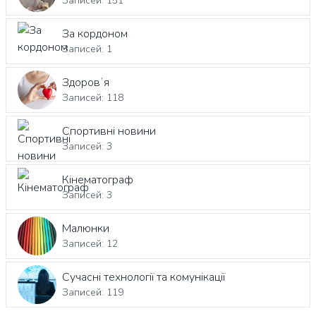
Записей: 151
За кордоном
Записей: 1
Здоровʼя
Записей: 118
Спортивні новини
Записей: 3
Кінематограф
Записей: 3
Малюнки
Записей: 12
Сучасні технології та комунікації
Записей: 119