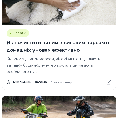
Поради
Як почистити килим з високим ворсом в
домашніх умовах ефективно
Килими з довгим ворсом, відомі як шеггі, додають
затишку будь-якому інтер'єру, але вимагають
особливого під...
Мельник Оксана
7 хв.читання