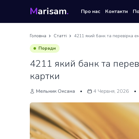
M
arisam
.
Про нас
Контакти
П
Головна
Статті
4211 який банк та перевірка е
Поради
4211 який банк та перев
картки
Мельник Оксана
4 Червня, 2026
•
•