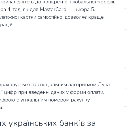
риналежність до конкретної глобальної мережі.
ра 4, тоді як для MasterCard — цифра 5.
латіжної картки самостійно, дозволяє краще
рацій.
ираховується за спеціальним алгоритмом Луна.
ції цифр при введенні даних у форми оплати.
ифрою є унікальним номером рахунку
и.
х українських банків за