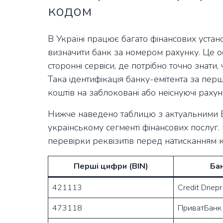
кодом
В Україні працює багато фінансових устано
визначити банк за номером рахунку. Це о
сторонні сервіси, де потрібно точно знат
Така ідентифікація банку-емітента за пе
коштів на заблоковані або неіснуючі рахун
Нижче наведено таблицю з актуальними БІ
українському сегменті фінансових послуг.
перевірки реквізитів перед натисканням 
Перші цифри (BIN)
Ба
421113
Credit Dnepr
473118
ПриватБанк