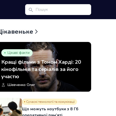
Цікавеньке
Цікаві факти
Кращі фільми з Томом Харді: 20
кінофільмів та серіалів за його
участю
Шевченко Олег
Сучасні технології та комунікації
Що можуть ноутбуки з 8 Гб
оперативної пам’яті