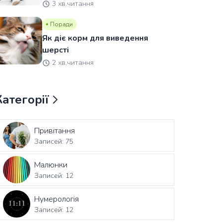
3 хв.читання
Поради
Як діє корм для виведення
шерсті
2 хв.читання
Категорії
Привітання
Записей: 75
Малюнки
Записей: 12
Нумерологія
Записей: 12