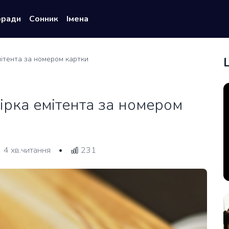
оради
Сонник
Імена
мітента за номером картки
ірка емітента за номером
4 хв.читання
231
•