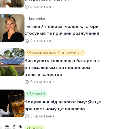
3 хв.читання
Біографії
Тетяна Літвінова: чоловік, історія
стосунків та причини розлучення
4 хв.читання
Сучасні технології та комунікації
Как купить солнечную батарею с
оптимальным соотношением
цены и качества
3 хв.читання
Здоровʼя
Кодування від алкоголізму: Як це
працює і чому це важливо
3 хв.читання
Поради