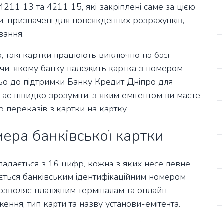
211 13 та 4211 15, які закріплені саме за цією
и, призначені для повсякденних розрахунків,
вання.
 такі картки працюють виключно на базі
ючи, якому банку належить картка з номером
ьо до підтримки Банку Кредит Дніпро для
ає швидко зрозуміти, з яким емітентом ви маєте
о переказів з картки на картку.
ера банківської картки
ладається з 16 цифр, кожна з яких несе певне
ється банківським ідентифікаційним номером
дозволяє платіжним терміналам та онлайн-
ення, тип карти та назву установи-емітента.