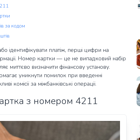
4211
артки
ів за кодом
штів
бо ідентифікувати платіж, перші цифри на
рмації. Номер картки — це не випадковий набір
ляє миттєво визначити фінансову установу.
опомагає уникнути помилок при введенні
иві комісії за міжбанківські операції.
артка з номером 4211