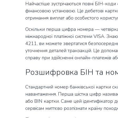
Найчастіше зустрічаються повні БІН-коди 4
фінансовою установою. Це дебетові картк
отримання виплат або особистого користу
Оскільки перша цифра номера — четвірка,
міжнародної платіжної системи VISA. Зна
4211, ви можете звертатися безпосередн
уточнення деталей транзакцій. Це допомаг
справу при здійсненні онлайн-платежів аб
Розшифровка БІН та ном
Стандартний номер банківської картки ск
навантаження. Перша шістка цифр назива
або BIN картки. Саме цей ідентифікатор 
сервісам миттєво розпізнати країну походж