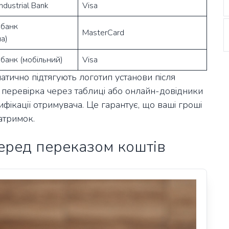
ndustrial Bank
Visa
 банк
MasterCard
а)
 банк (мобільний)
Visa
атично підтягують логотип установи після
перевірка через таблиці або онлайн-довідники
ікації отримувача. Це гарантує, що ваші гроші
атримок.
еред переказом коштів