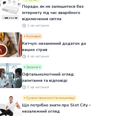
Поради, як не залишитися без
інтернету під час аварійного
відключення світла
2 хв.читання
Кулінарія
Кетчуп: незамінний додаток до
ваших страв
4 хв.читання
Здоровʼя
Офтальмологічний огляд:
запитання та відповіді
5 хв.читання
Сучасні технології та комунікації
Що потрібно знати про Slot City –
незалежний огляд