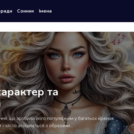
оради
Сонник
Імена
характер та
і
ання, що зробило його популярним у багатьох країнах
 і часто асоціюється з образами...