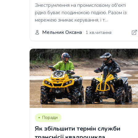
Знеструмлення на промисловому об'єкті
рідко буває поодинокою подією. Разом із
мережею зникає керування, і т...
Мельник Оксана
1 хв.читання
Поради
Як збільшити термін служби
трансмісії квадроцикла