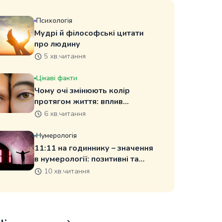
Психологія
Мудрі й філософські цитати
про людину
5 хв.читання
Цікаві факти
Чому очі змінюють колір
протягом життя: вплив
меланіну та генетика
6 хв.читання
Нумерологія
11:11 на годиннику – значення
в нумерології: позитивні та
негативні тлумачення числа
10 хв.читання