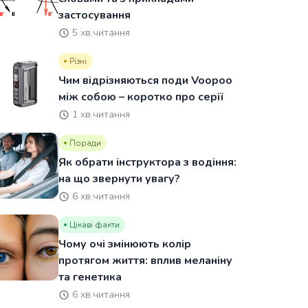
застосування
5 хв.читання
Різні
Чим відрізняються поди Voopoo
між собою – коротко про серії
1 хв.читання
Поради
Як обрати інструктора з водіння:
на що звернути увагу?
6 хв.читання
Цікаві факти
Чому очі змінюють колір
протягом життя: вплив меланіну
та генетика
6 хв.читання