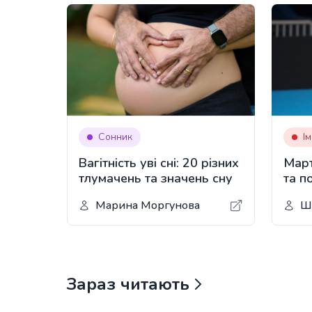
Сонник
І
Вагітність уві сні: 20 різних
Март
тлумачень та значень сну
та п
Марина Моргунова
Ш
Зараз читають