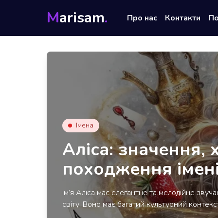
M
arisam
.
Про нас
Контакти
П
Імена
Аліса: значення, 
походження імен
Ім’я Аліса має елегантне та мелодійне звуч
світу. Воно має багатий культурний контекст