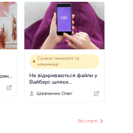
Сучасні технології та
комунікації
Не відкриваються файли у
рині
Вайбері: шляхи
виправлення проблеми та
Шевченко Олег
відновлення файлів
Всі статті