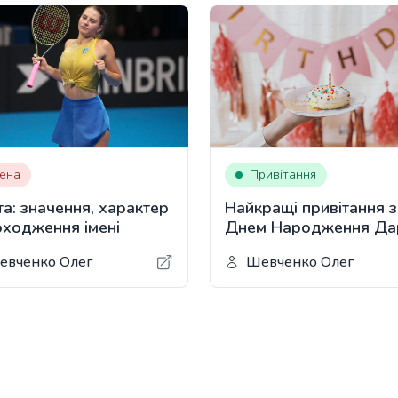
мена
Привітання
а: значення, характер
Найкращі привітання з
оходження імені
Днем Народження Да
українською мовою
евченко Олег
Шевченко Олег