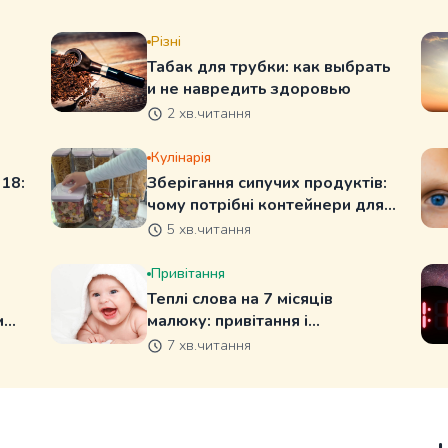
Різні
Табак для трубки: как выбрать
и не навредить здоровью
2 хв.читання
Кулінарія
 18:
Зберігання сипучих продуктів:
чому потрібні контейнери для
круп
5 хв.читання
Привітання
Теплі слова на 7 місяців
м
малюку: привітання і
побажання батькам
7 хв.читання