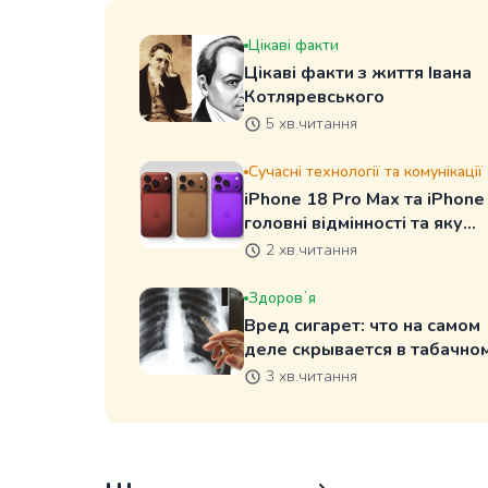
Цікаві факти
Цікаві факти з життя Івана
Котляревського
5 хв.читання
Сучасні технології та комунікації
iPhone 18 Pro Max та iPhone
головні відмінності та яку
модель вибрати
2 хв.читання
Здоровʼя
Вред сигарет: что на самом
деле скрывается в табачно
дыме
3 хв.читання