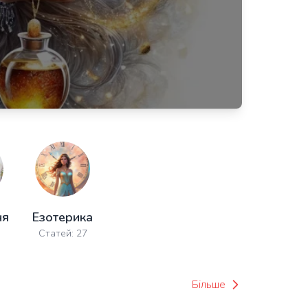
ня
Езотерика
5
Статей: 27
Більше