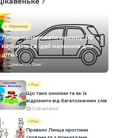
Цікавеньке
Малюнки
Легко намалювати машину: 50
варіантів та ідей малюнків для
дітей
Шевченко Олег
Різні
Що таке омоніми та як їх
відрізнити від багатозначних слів
5 хв.читання
Різні
Правило Ленца простими
словами та з прикладами