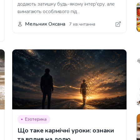
додають затишку будь-якому інтер'єру, але
вимагають особливого під...
Мельник Оксана
7 хв.читання
Езотерика
Що таке кармічні уроки: ознаки
та вплив на долю