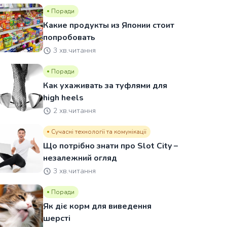
Поради
Какие продукты из Японии стоит
попробовать
3 хв.читання
Поради
Как ухаживать за туфлями для
high heels
2 хв.читання
Сучасні технології та комунікації
Що потрібно знати про Slot City –
незалежний огляд
3 хв.читання
Поради
Як діє корм для виведення
шерсті